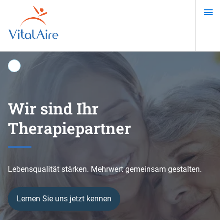
Direkt
zum
Inhalt
Wir sind Ihr
Ein selbstbestimmtes
Online-Test zur
Außerklinische
Therapiepartner
Leben mit Diabetes
Schlafapnoe
Intensivpflege
Lebensqualität stärken. Mehrwert gemeinsam gestalten.
Lernen Sie uns jetzt kennen
Mehr erfahren
Test starten
IC Home 24 kennenlernen!