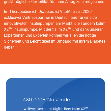
größtmögliche Flexibilität für ihren Alltag zu ermöglichen.
Im Therapiebereich Diabetes ist VitalAire seit 2020
exklusiver Vertriebspartner in Deutschland für eine der
innovativsten Insulinpumpen am Markt: die Tandem t:slim
TM
TM
X2
Insulinpumpe. Mit der t:slim X2
und dank unserer
Expertinnen und Experten können wir allen die nötige
Sicherheit und Leichtigkeit im Umgang mit ihrem Diabetes
geben.
Go
back
before
this
section
430.000+ Nutzende
TM
weltweit vertrauen täglich ihrer t:slim X2