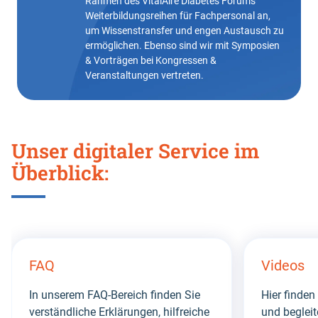
Rahmen des VitalAire Diabetes Forums
Weiterbildungsreihen für Fachpersonal an,
um Wissenstransfer und engen Austausch zu
ermöglichen. Ebenso sind wir mit Symposien
& Vorträgen bei Kongressen &
Veranstaltungen vertreten.
Unser digitaler Service im
Überblick:
Skip
this
FAQ
Videos
section
In unserem FAQ-Bereich finden Sie
Hier finden
verständliche Erklärungen, hilfreiche
und beglei