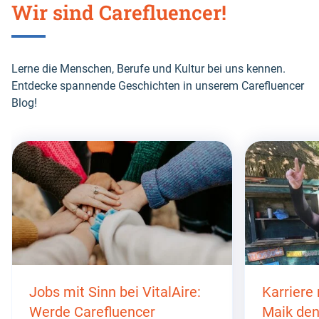
Wir sind Carefluencer!
Lerne die Menschen, Berufe und Kultur bei uns kennen.
Entdecke spannende Geschichten in unserem Carefluencer
Blog!
Skip
this
section
Jobs mit Sinn bei VitalAire:
Karriere
Werde Carefluencer
Maik den