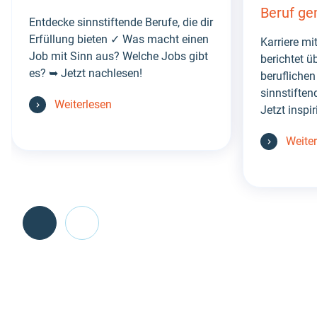
Beruf ge
Entdecke sinnstiftende Berufe, die dir
Erfüllung bieten ✓ Was macht einen
Karriere m
Job mit Sinn aus? Welche Jobs gibt
berichtet ü
es? ➥ Jetzt nachlesen!
berufliche
sinnstiften
Weiterlesen
Jetzt inspir
Weite
Go
back
before