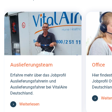
Skip
this
section
Auslieferungsteam
Office
Erfahre mehr über das Jobprofil
Hier findes
Auslieferungsfahrerin und
Jobprofil O
Auslieferungsfahrer bei VitalAire
Deutschlan
Deutschland.
Weite
Weiterlesen