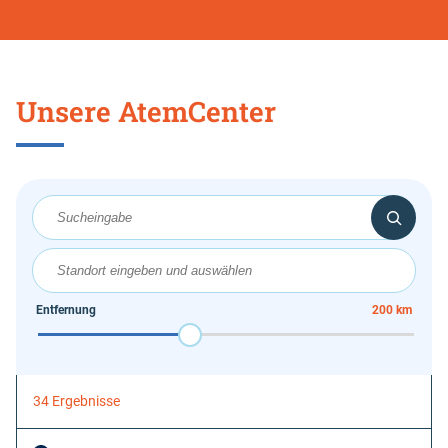
Go
back
Unsere AtemCenter
before
this
section
Entfernung
200 km
Origin
Coordinates
34 Ergebnisse