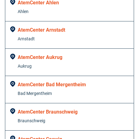
AtemCenter Ahlen
Ahlen
Value in
decimal
AtemCenter Arnstadt
degrees. Use
Arnstadt
dot (.) as
decimal
separator.
AtemCenter Aukrug
Aukrug
AtemCenter Bad Mergentheim
Bad Mergentheim
AtemCenter Braunschweig
Braunschweig