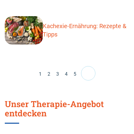
Kachexie-Ernährung: Rezepte &
Tipps
Pagination
1
2
3
4
5
Unser Therapie-Angebot
entdecken