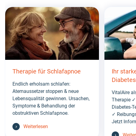
Skip
this
section
Therapie für Schlafapnoe
Ihr stark
Diabetes
Endlich erholsam schlafen:
Atemaussetzer stoppen & neue
VitalAire a
Lebensqualität gewinnen. Ursachen,
Therapie ✓
Symptome & Behandlung der
Diabetes-T
obstruktiven Schlafapnoe.
✓ Reibung
Jetzt Infor
Weiterlesen
Weite