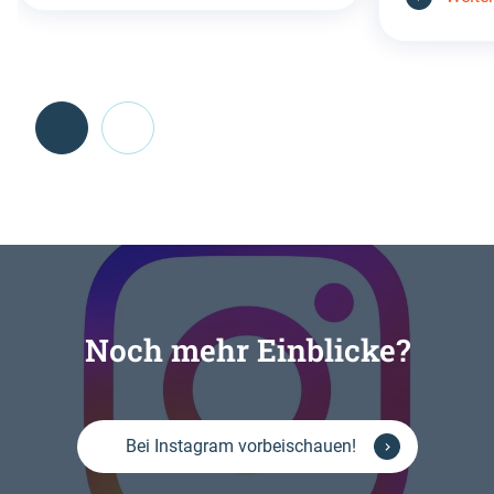
Go
back
before
this
section
Noch mehr Einblicke?
Bei Instagram vorbeischauen!