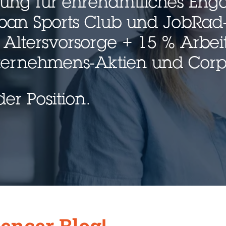
ellung für ehrenamtliches En
ban Sports Club und JobRad
 Altersvorsorge + 15 % Arbe
ternehmens-Aktien und Corpo
er Position.
encer Blog!