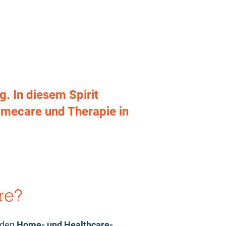
g. In diesem Spirit
omecare und Therapie in
ire?
enden
Home- und Healthcare-