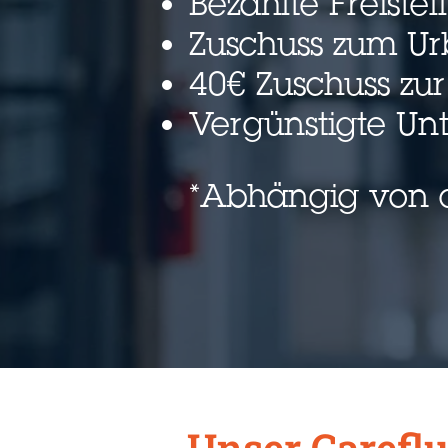
Bezahlte Freist
Zuschuss zum Ur
40€ Zuschuss zur
Vergünstigte Un
*Abhängig von d
Unser Careflu