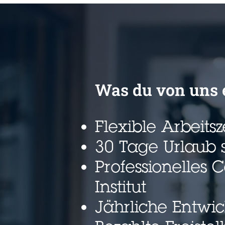
before
this
section
Was du von uns 
Flexible Arbeits
30 Tage Urlaub 
Professionelles
Institut
Jährliche Entwi