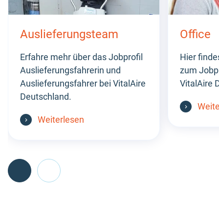
Auslieferungsteam
Office
Erfahre mehr über das Jobprofil
Hier finde
Auslieferungsfahrerin und
zum Jobpro
Auslieferungsfahrer bei VitalAire
VitalAire 
Deutschland.
Weite
Weiterlesen
Go
back