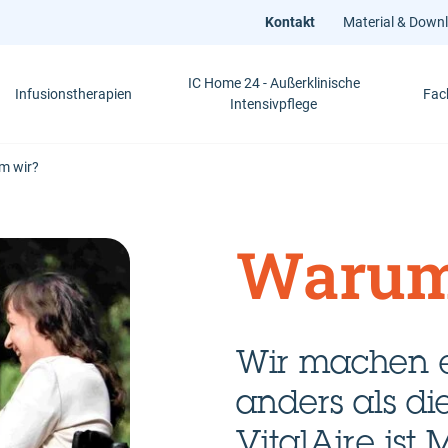
Kontakt
Material & Down
IC Home 24 - Außerklinische
Infusionstherapien
Fac
Intensivpflege
m wir?
Warum
Wir machen e
anders als di
VitalAire ist