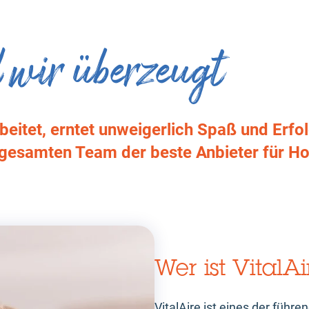
 wir überzeugt
eitet, erntet unweigerlich Spaß und Erfol
 gesamten Team der beste Anbieter für H
Wer ist VitalA
VitalAire ist eines der führ