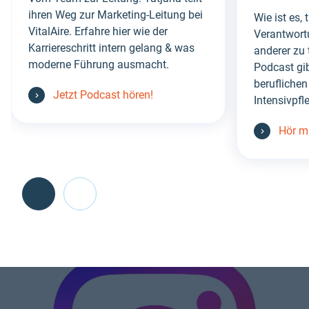
ihren Weg zur Marketing-Leitung bei
Wie ist es, 
VitalAire. Erfahre hier wie der
Verantwort
Karriereschritt intern gelang & was
anderer zu
moderne Führung ausmacht.
Podcast gib
beruflichen
Jetzt Podcast hören!
Intensivpfl
Hör ma
Go
back
before
this
section