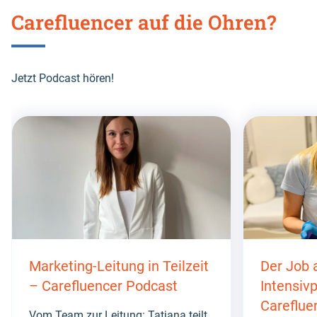
Carefluencer auf die Ohren?
Jetzt Podcast hören!
Skip
this
section
Marketing-Leitung in Teilzeit
Der Job 
– Carefluencer Podcast
Intensivp
Careflue
Vom Team zur Leitung: Tatjana teilt