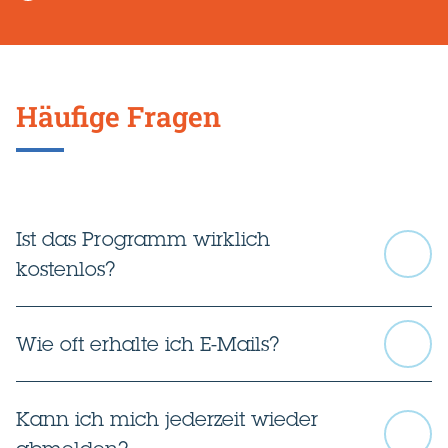
Go
back
Häufige Fragen
before
this
section
Ist das Programm wirklich
kostenlos?
Wie oft erhalte ich E-Mails?
Kann ich mich jederzeit wieder