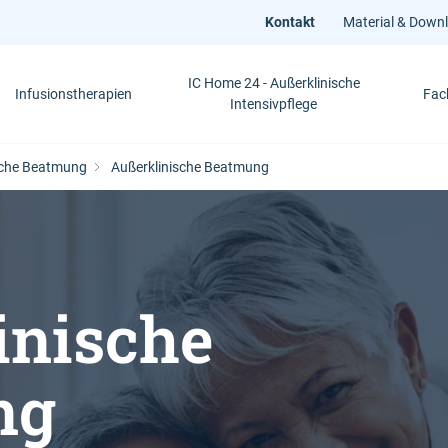
Kontakt
Material & Down
IC Home 24 - Außerklinische
Infusionstherapien
Fac
Intensivpflege
sche Beatmung
Außerklinische Beatmung
inische
ng