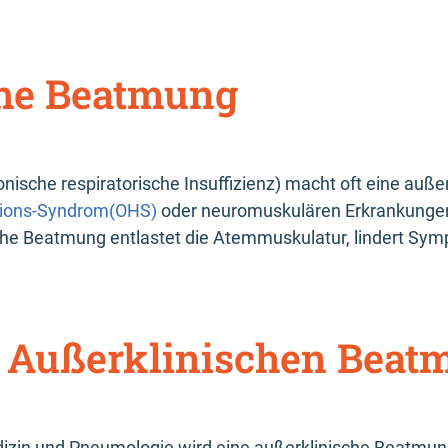
che Beatmung
sche respiratorische Insuffizienz) macht oft eine auße
tions-Syndrom(OHS)
oder neuromuskulären Erkrankungen
sche Beatmung entlastet die Atemmuskulatur, lindert Sy
 Außerklinischen Beat
zin und Pneumologie wird eine außerklinische Beatmun