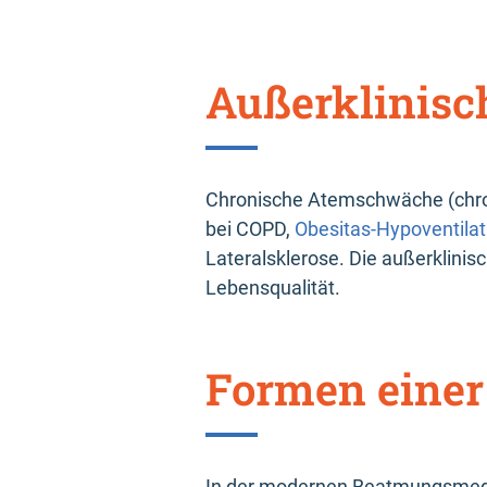
Außerklinis
Chronische Atemschwäche (chroni
bei COPD,
Obesitas-Hypoventila
Lateralsklerose. Die außerklini
Lebensqualität.
Formen einer
In der modernen Beatmungsmedi