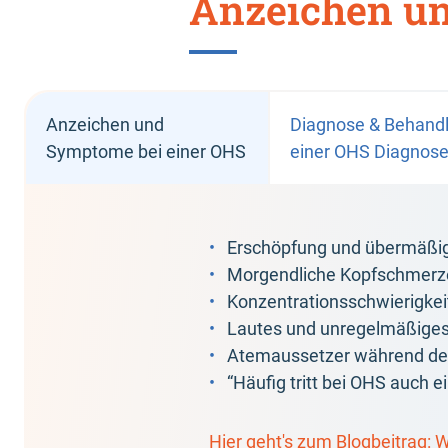
Anzeichen u
OSA
COPD
Anzeichen und
Diagnose & Behand
Symptome bei einer OHS
einer OHS Diagnos
Erschöpfung und übermäßi
Morgendliche Kopfschmerz
Konzentrationsschwierigkei
Lautes und unregelmäßige
Atemaussetzer während de
“Häufig tritt bei OHS auch e
Hier geht's zum Blogbeitrag: 