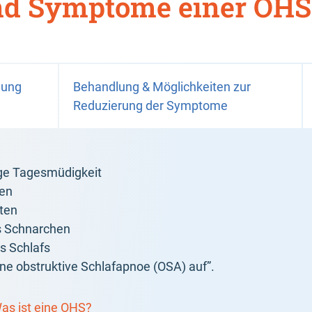
nd Symptome einer OHS
lung
Behandlung & Möglichkeiten zur
e
Reduzierung der Symptome
ge Tagesmüdigkeit
en
ten
s Schnarchen
s Schlafs
ine obstruktive Schlafapnoe (OSA) auf”.
Was ist eine OHS?