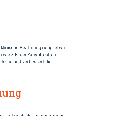
rklinische Beatmung nötig, etwa
 wie z.B. der Amyotrophen
mptome und verbessert die
mung
g – oft auch als Heimbeatmung