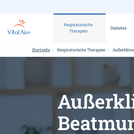
Direkt
zum
Inhalt
Respiratorische
Diabetes
Therapien
Startseite
Respiratorische Therapien
Außerklini
Außerkl
Beatmu