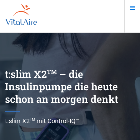
Direkt
zum
Inhalt
t:slim X2
– die
TM
Insulinpumpe die heute
schon an morgen denkt
t:slim X2
mit Control-IQ™
TM