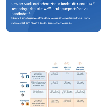
TM
97% der Studienteilnehmer*innen fanden die Control IQ
TM
Technologie der t:slim X2
Insulinpumpe einfach zu
2
handhaben.
2 Brown, S. Clinical acceptance of the artificial pancreas: Glycemia outcomes from a 6-month
multicenter RCT. 2019 ADA 79th Scientific Sessions, San Francisco, CA.
Skip
this
section