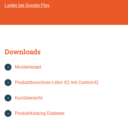
Laden bei Google Play
Go
back
before
Downloads
this
section
Musterrezept
Produktbroschüre t:slim X2 mit Control-IQ
Kurzübersicht
Produktkatalog Diabetes