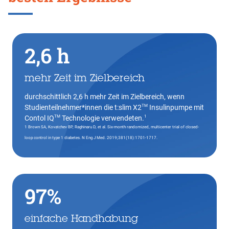
2,6 h
mehr Zeit im Zielbereich
durchschittlich 2,6 h mehr Zeit im Zielbereich, wenn
TM
Studienteilnehmer*innen die t:slim X2
Insulinpumpe mit
TM
1
Contol IQ
Technologie verwendeten.
1 Brown SA, Kovatchev BP, Raghinaru D, et al. Six-month randomized, multicenter trial of closed-
loop control in type 1 diabetes. N Eng J Med. 2019;381(18):1701-1717.
97%
einfache Handhabung