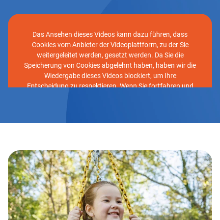
Das Ansehen dieses Videos kann dazu führen, dass
Cookies vom Anbieter der Videoplattform, zu der Sie
weitergeleitet werden, gesetzt werden. Da Sie die
Speicherung von Cookies abgelehnt haben, haben wir die
Wiedergabe dieses Videos blockiert, um Ihre
Entscheidung zu respektieren. Wenn Sie fortfahren und
das Video abspielen möchten, müssen Sie uns Ihre
Zustimmung geben, indem Sie auf die Schaltfläche unten
klicken.
I accept - Launch the video