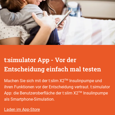
t:simulator App - Vor der
Entscheidung einfach mal testen
TM
Machen Sie sich mit der t:slim X2
Insulinpumpe und
ihren Funktionen vor der Entscheidung vertraut. t:simulator
TM
App: die Benutzeroberfläche der t:slim X2
Insulinpumpe
als Smartphone-Simulation.
Laden im App-Store