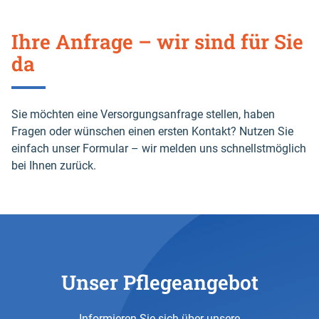
Go
back
Ihre Anfrage – wir sind für Sie
before
this
da
section
Sie möchten eine Versorgungsanfrage stellen, haben
Fragen oder wünschen einen ersten Kontakt? Nutzen Sie
einfach unser Formular – wir melden uns schnellstmöglich
bei Ihnen zurück.
Unser Pflegeangebot
Informieren Sie sich über unsere