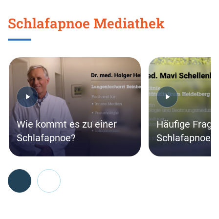
Schlafapnoe Mediathek
Skip
this
section
Wie kommt es zu einer
Häufige Frage
Schlafapnoe?
Schlafapnoe
Go