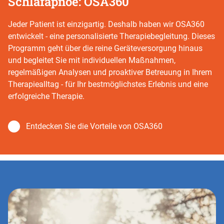
Schlafapnoe: OSA360
Jeder Patient ist einzigartig. Deshalb haben wir OSA360
entwickelt - eine personalisierte Therapiebegleitung. Dieses
Programm geht über die reine Geräteversorgung hinaus
und begleitet Sie mit individuellen Maßnahmen,
regelmäßigen Analysen und proaktiver Betreuung in Ihrem
Therapiealltag - für Ihr bestmöglichstes Erlebnis und eine
erfolgreiche Therapie.
Entdecken Sie die Vorteile von OSA360
Go
back
before
this
section