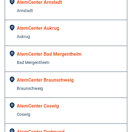
AtemCenter Arnstadt
degrees. Use
Arnstadt
dot (.) as
decimal
separator.
AtemCenter Aukrug
Aukrug
AtemCenter Bad Mergentheim
Bad Mergentheim
AtemCenter Braunschweig
Braunschweig
AtemCenter Coswig
Coswig
AtemCenter Dortmund