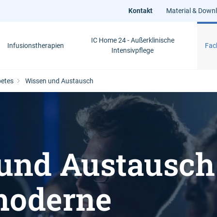
Kontakt
Material & Down
IC Home 24 - Außerklinische
Infusionstherapien
Fac
Intensivpflege
betes
Wissen und Austausch
und Austausch
 moderne