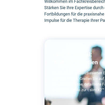
Willkommen im Fachkreisbereich d
Stärken Sie Ihre Expertise durch
Fortbildungen für die praxisnah
Impulse für die Therapie Ihrer P
Wissens-Portal:
Insights & Studien
Die neuesten evidenzbasierten E
klinische Praxis. Greifen Sie auf
Studienergebnisse, detaillierte 
praxisnahe Q&As zur t:slim X2™