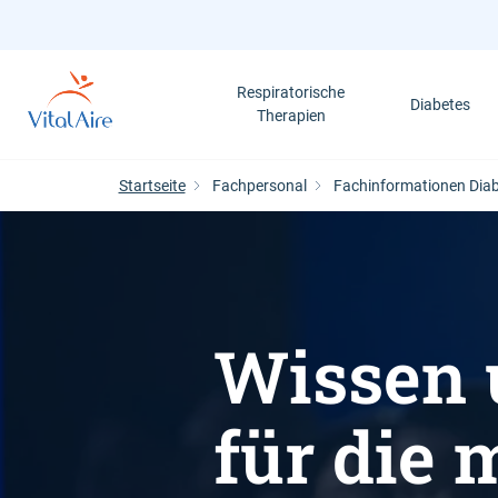
Direkt
zum
Inhalt
Respiratorische
Diabetes
Therapien
Startseite
Fachpersonal
Fachinformationen Dia
Wissen 
für die