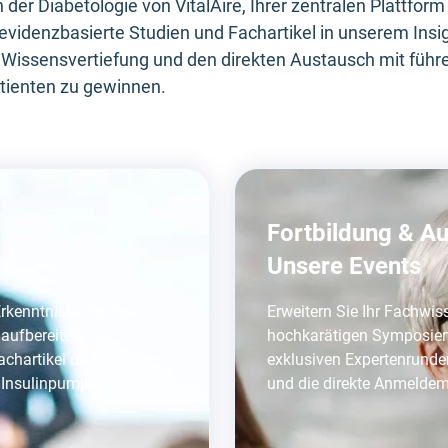
er Diabetologie von VitalAire, Ihrer zentralen Plattfor
 evidenzbasierte Studien und Fachartikel in unserem Insi
e Wissensvertiefung und den direkten Austausch mit führ
atienten zu gewinnen.
Fortbildung & A
Unsere Events
rkenntnisse für Ihre
Erweitern Sie Ihr Fachwis
 aufbereitete
hochkarätigen Symposien,
Fachartikel und
exklusiven Expertenrunden
 Insulinpumpe zu.
und die direkte Anmeldem