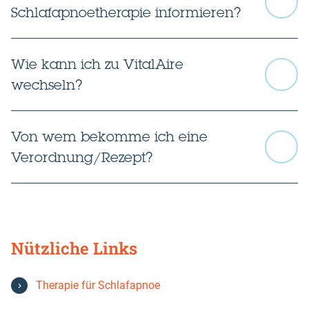
Schlafapnoetherapie informieren?
Wie kann ich zu VitalAire
wechseln?
Nachschlagewerk
Von wem bekomme ich eine
Bundesverband Schlafapnoe und Schlafstörungen
Deutschland e.V.
Verordnung/Rezept?
Bundesverband Gemeinnützige Selbsthilfe Schlafapnoe
Deutschland e.V. (GSD)
Nützliche Links
Therapie für Schlafapnoe