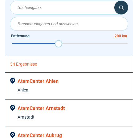
Entfernung
200 km
Origin
Coordinates
34 Ergebnisse
AtemCenter Ahlen
Ahlen
Value in
decimal
AtemCenter Arnstadt
degrees. Use
Arnstadt
dot (.) as
decimal
separator.
AtemCenter Aukrug