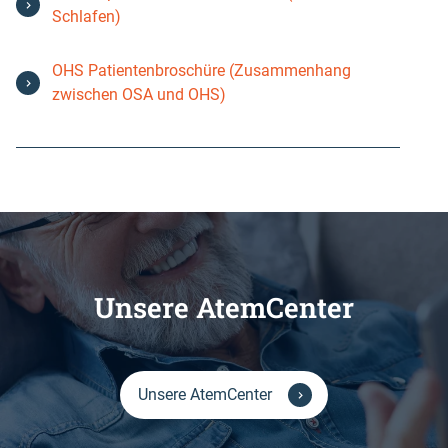
Schlafen)
OHS Patientenbroschüre (Zusammenhang
zwischen OSA und OHS)
Unsere AtemCenter
Unsere AtemCenter