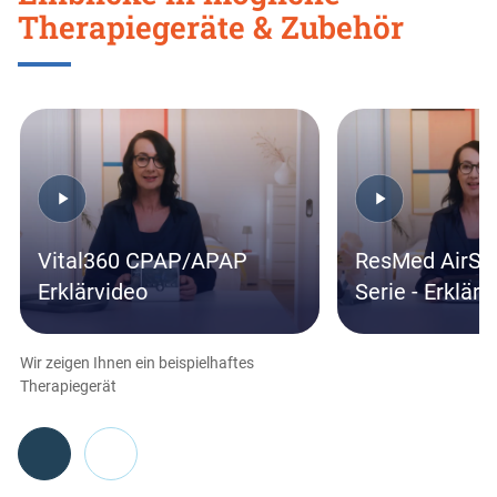
Therapiegeräte & Zubehör
Skip
this
section
Vital360 CPAP/APAP
ResMed AirSe
Erklärvideo
Serie - Erklärv
Wir zeigen Ihnen ein beispielhaftes
Therapiegerät