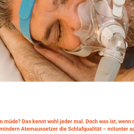
m müde? Das kennt wohl jeder mal. Doch was ist, wenn 
mindern Atemaussetzer die Schlafqualität – mitunter so