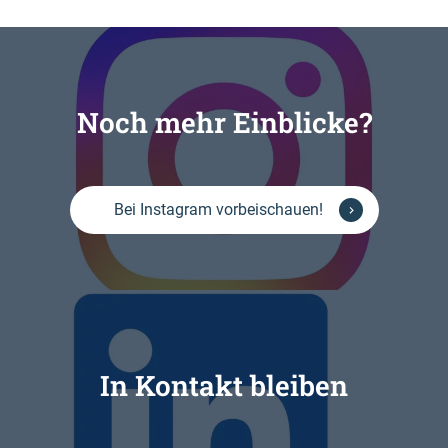
back
before
this
section
Noch mehr Einblicke?
Bei Instagram vorbeischauen!
In Kontakt bleiben