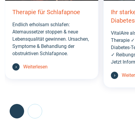
Therapie für Schlafapnoe
Ihr stark
Diabetes
Endlich erholsam schlafen:
Atemaussetzer stoppen & neue
VitalAire a
Lebensqualität gewinnen. Ursachen,
Therapie ✓
Symptome & Behandlung der
Diabetes-T
obstruktiven Schlafapnoe.
✓ Reibung
Jetzt Infor
Weiterlesen
Weite
Go