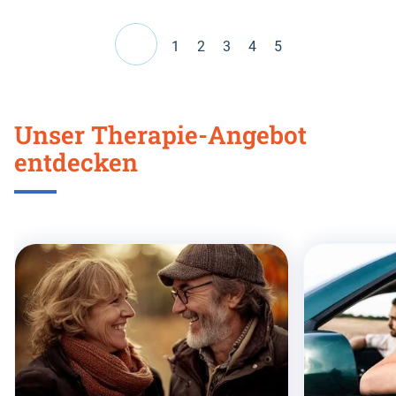
Pagination
1
2
3
4
5
Unser Therapie-Angebot
entdecken
Skip
this
section