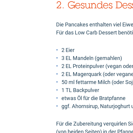
2. Gesundes Des
Die Pancakes enthalten viel Eiwe
Für das Low Carb Dessert benöti
2 Eier
3 EL Mandeln (gemahlen)
2 EL Proteinpulver (vegan ode
2 EL Magerquark (oder vegane
50 ml fettarme Milch (oder So
1 TL Backpulver
etwas Öl für die Bratpfanne
ggf. Ahornsirup, Naturjoghurt 
Für die Zubereitung verquirlen S
(von beiden Seiten) in der Pfan