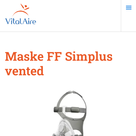
Direkt
zum
Inhalt
Maske FF Simplus
vented