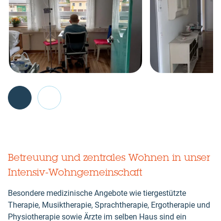
section
Go
back
before
Betreuung und zentrales Wohnen in unser
this
Intensiv-Wohngemeinschaft
section
Besondere medizinische Angebote wie tiergestützte
Therapie, Musiktherapie, Sprachtherapie, Ergotherapie und
Physiotherapie sowie Ärzte im selben Haus sind ein