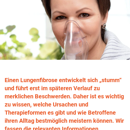
Einen Lungenfibrose entwickelt sich „stumm“
und führt erst im späteren Verlauf zu
merklichen Beschwerden. Daher ist es wichtig
zu wissen, welche Ursachen und
Therapieformen es gibt und wie Betroffene
ihren Alltag bestmöglich meistern können. Wir
fassen die relevanten Informationen