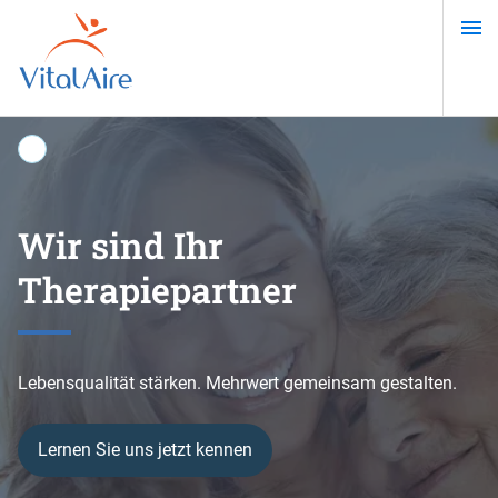
Direkt
zum
Inhalt
Wir sind Ihr
Ein selbstbestimmtes
Online-Test zur
Außerklinische
Therapiepartner
Leben mit Diabetes
Schlafapnoe
Intensivpflege
Lebensqualität stärken. Mehrwert gemeinsam gestalten.
Lernen Sie uns jetzt kennen
Mehr erfahren
Test starten
IC Home 24 kennenlernen!