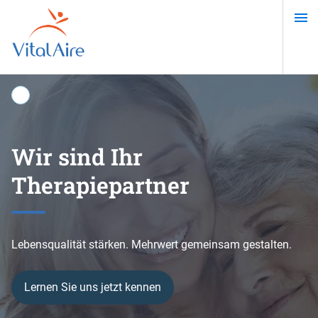
Direkt
zum
Inhalt
Wir sind Ihr
Ein selbstbestimmtes
Online-Test zur
Außerklinische
Therapiepartner
Leben mit Diabetes
Schlafapnoe
Intensivpflege
Lebensqualität stärken. Mehrwert gemeinsam gestalten.
Lernen Sie uns jetzt kennen
Mehr erfahren
Test starten
IC Home 24 kennenlernen!